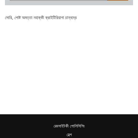
সোরি, পোষ্ট অমত্তা নহাক্কী ক্রাইটিরিয়াগা চান্নদ্রে
ৱেবসাইটকী পোলিসিশিং
হেল্প