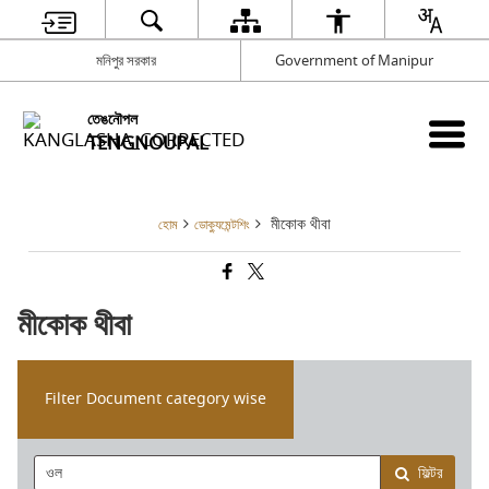
মনিপুর সরকার
Government of Manipur
তেঙনৌপল
TENGNOUPAL
মীকোক থীবা
হোম
ডোক্যুমেন্টশিং
মীকোক থীবা
Filter Document category wise
ফিল্টর