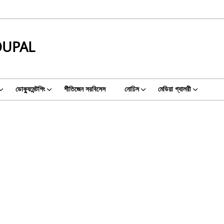
UPAL
ডোক্যুমেন্টশিং
শীতিজেন সরবিসেস
নোঢিস
মেডিয়া গ্যালরী