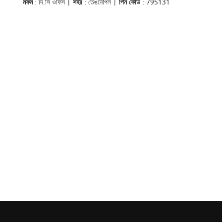
মফম
: দি.সি ওফিস |
সহর
: তেঙনৌপল |
পিন কোড
: 795131