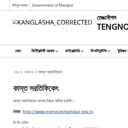
মনিপুর সরকার
Government of Manipur
তেঙনৌপল
TENGNO
হোম
ডিস্ট্রিক্টকী মরমদা
ডাইরেক্টোরি
ডিপার্টমেন্টশিং
টুরিজম
কাস্ত সরতিফিকেৎ
হোম
সরবিসেস
কাস্ত সরতিফিকেৎ
কাস্ত সরতিফিকেৎ ফংনবা লিঙ্ক অসিদা চংবিউ।
বিজিট
:
http://www.eservicesmanipur.gov.in
দি.সি ওফিস